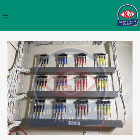
ازگشت
ه
حتوا